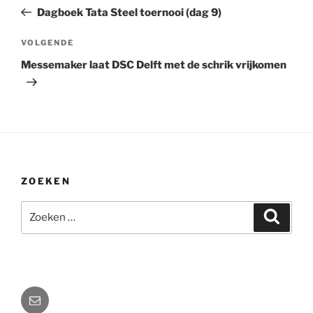
navigatie
bericht
Dagboek Tata Steel toernooi (dag 9)
Volgend
VOLGENDE
bericht
Messemaker laat DSC Delft met de schrik vrijkomen
ZOEKEN
Zoeken
Zoeke
naar:
E-
mail