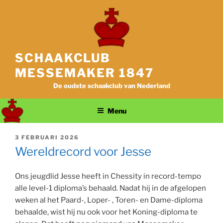
Ga
naar
de
inhoud
SCHAAKCLUB
MESSEMAKER 1847
De oudste schaakclub van Nederland
Menu
GEPLAATST
3 FEBRUARI 2026
OP
Wereldrecord voor Jesse
Ons jeugdlid Jesse heeft in Chessity in record-tempo
alle level-1 diploma’s behaald. Nadat hij in de afgelopen
weken al het Paard-, Loper- , Toren- en Dame-diploma
behaalde, wist hij nu ook voor het Koning-diploma te