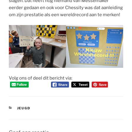
slagen. Dat heeft nog niemand van Messemaker
eerder gedaan en ook voor Chessity was dat aanleiding
om zijn prestatie als een wereldrecord aan te merken!
Volg ons of deel dit bericht via:
CATEGORIEËN
JEUGD