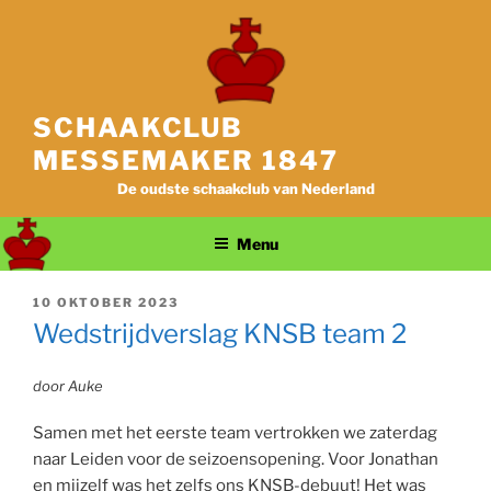
Ga
naar
de
inhoud
SCHAAKCLUB
MESSEMAKER 1847
De oudste schaakclub van Nederland
Menu
GEPLAATST
10 OKTOBER 2023
OP
Wedstrijdverslag KNSB team 2
door Auke
Samen met het eerste team vertrokken we zaterdag
naar Leiden voor de seizoensopening. Voor Jonathan
en mijzelf was het zelfs ons KNSB-debuut! Het was