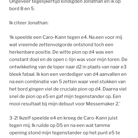
Ongeveer tegelijkertijd eindigden Jonathan en ik op
bord 8 en 5.
Ik citeer Jonathan:
‘Ik speelde een Caro-Kann tegen e4. Na een voor mij
wat vreemde zettenvolgorde ontstond toch een
herkenbare positie. De witte pion op d4 was een
constant doel en de open c-lijn was voor mijn toren. De
ontwikkeling van de loper naar d2 in plaats van naar e3
bleek fataal. Ik kon een verdediger van d4 aanvallen en
na een combinatie van 5 zetten waar veel stukken van
het bord gingen viel de cruciale pion op d4. Daarna viel
snel de pion op e5 en gaf mijn tegenstander op. Een
mooi resultaat bij mijn debuut voor Messemaker 2.’
3-2! Ikzelf speelde e4 en kreeg de Caro-Kann juist
tegen mij. Ik ruilde op D5 en na een wat tamme
opening stond mijn tegenstander op het punt e5 te