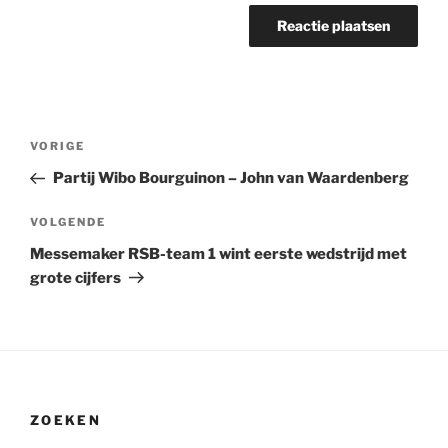
Bericht
Vorig
VORIGE
navigatie
bericht
Partij Wibo Bourguinon – John van Waardenberg
Volgend
VOLGENDE
bericht
Messemaker RSB-team 1 wint eerste wedstrijd met
grote cijfers
ZOEKEN