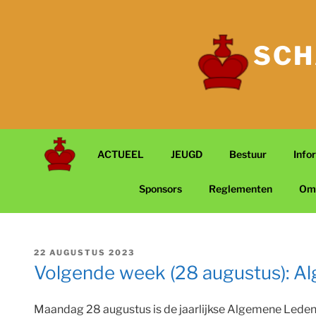
Ga
naar
de
SCH
inhoud
ACTUEEL
JEUGD
Bestuur
Info
Sponsors
Reglementen
Om
GEPLAATST
22 AUGUSTUS 2023
OP
Volgende week (28 augustus): Al
Maandag 28 augustus is de jaarlijkse Algemene Ledenv