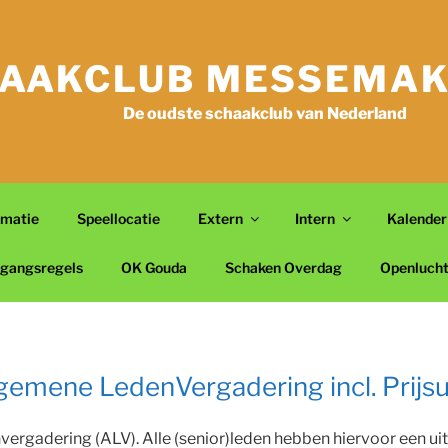
AAKCLUB MESSEMAK
De oudste schaakclub van Nederland
rmatie
Speellocatie
Extern
Intern
Kalender
gangsregels
OK Gouda
Schaken Overdag
Openluch
gemene LedenVergadering incl. Prijsu
ergadering (ALV). Alle (senior)leden hebben hiervoor een ui