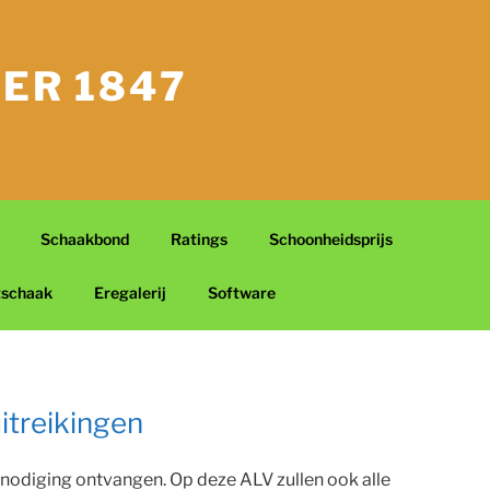
ER 1847
Schaakbond
Ratings
Schoonheidsprijs
tschaak
Eregalerij
Software
itreikingen
tnodiging ontvangen. Op deze ALV zullen ook alle