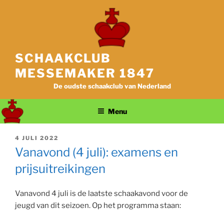
Ga
naar
de
inhoud
SCHAAKCLUB
MESSEMAKER 1847
De oudste schaakclub van Nederland
Menu
GEPLAATST
4 JULI 2022
OP
Vanavond (4 juli): examens en
prijsuitreikingen
Vanavond 4 juli is de laatste schaakavond voor de
jeugd van dit seizoen. Op het programma staan: