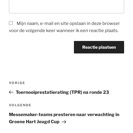
Mijn naam, e-mail en site opslaan in deze browser
voor de volgende keer wanneer ik een reactie plaats.
Bericht
Vorig
VORIGE
navigatie
bericht
Toernooiprestatierating (TPR) na ronde 23
Volgend
VOLGENDE
bericht
Messemaker-teams presteren naar verwachting in
Groene Hart Jeugd Cup