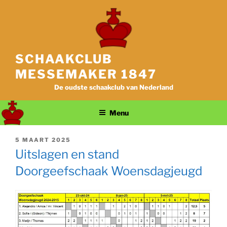
Ga
naar
de
inhoud
SCHAAKCLUB
MESSEMAKER 1847
De oudste schaakclub van Nederland
Menu
GEPLAATST
5 MAART 2025
OP
Uitslagen en stand
Doorgeefschaak Woensdagjeugd