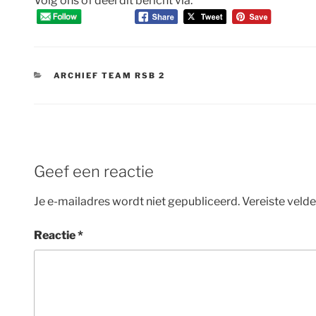
Volg ons of deel dit bericht via:
CATEGORIEËN
ARCHIEF TEAM RSB 2
Geef een reactie
Je e-mailadres wordt niet gepubliceerd.
Vereiste veld
Reactie
*