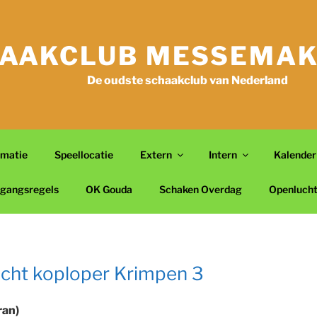
AAKCLUB MESSEMAK
De oudste schaakclub van Nederland
rmatie
Speellocatie
Extern
Intern
Kalender
gangsregels
OK Gouda
Schaken Overdag
Openluch
cht koploper Krimpen 3
ran)