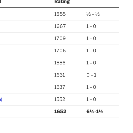
3
Rating
1855
½ – ½
1667
1 – 0
1709
1 – 0
1706
1 – 0
1556
1 – 0
1631
0 – 1
1537
1 – 0
e)
1552
1 – 0
1652
6½-1½