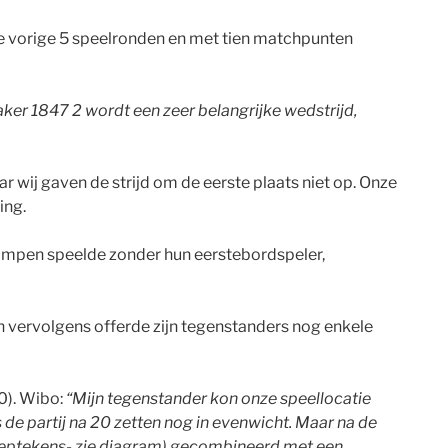
e vorige 5 speelronden en met tien matchpunten
er 1847 2 wordt een zeer belangrijke wedstrijd,
r wij gaven de strijd om de eerste plaats niet op. Onze
ing.
rimpen speelde zonder hun eerstebordspeler,
 en vervolgens offerde zijn tegenstanders nog enkele
0). Wibo:
“Mijn tegenstander kon onze speellocatie
s de partij na 20 zetten nog in evenwicht. Maar na de
uitroeptekens- zie diagram) gecombineerd met een