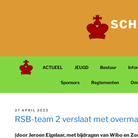
Ga
naar
de
SCH
inhoud
ACTUEEL
JEUGD
Bestuur
Info
Sponsors
Reglementen
Om
GEPLAATST
27 APRIL 2023
OP
RSB-team 2 verslaat met overma
(door Jeroen Eigelaar, met bijdragen van Wibo en Zo