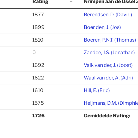
Rating
–
Krimpen aan de IJssel 
1877
Berendsen, D. (David)
1899
Boer den, J. (Jos)
1810
Boeren, P.N.T. (Thomas)
0
Zandee, J.S. (Jonathan)
1692
Valk van der, J. (Joost)
1622
Waal van der, A. (Adri)
1610
Hill, E. (Eric)
1575
Heijmans, D.M. (Dimphi
1726
Gemiddelde Rating: