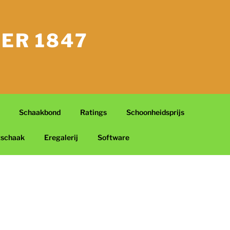
ER 1847
Schaakbond
Ratings
Schoonheidsprijs
tschaak
Eregalerij
Software