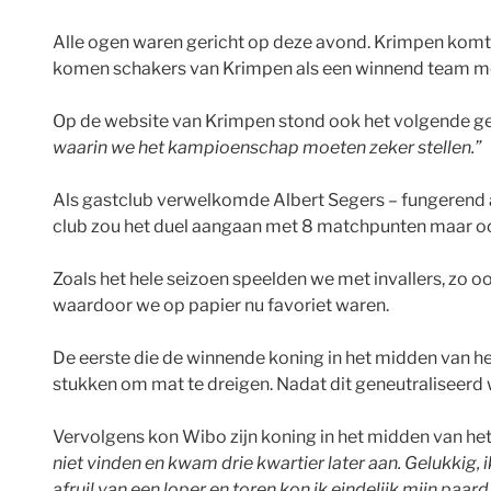
Alle ogen waren gericht op deze avond. Krimpen komt
komen schakers van Krimpen als een winnend team me
Op de website van Krimpen stond ook het volgende g
waarin we het kampioenschap moeten zeker stellen.”
Als gastclub verwelkomde Albert Segers – fungerend als
club zou het duel aangaan met 8 matchpunten maar ook
Zoals het hele seizoen speelden we met invallers, zo
waardoor we op papier nu favoriet waren.
De eerste die de winnende koning in het midden van het 
stukken om mat te dreigen. Nadat dit geneutraliseerd 
Vervolgens kon Wibo zijn koning in het midden van het
niet vinden en kwam drie kwartier later aan. Gelukkig, 
afruil van een loper en toren kon ik eindelijk mijn paa