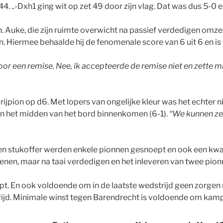
44. ..-Dxh1 ging wit op zet 49 door zijn vlag. Dat was dus 5-0
. Auke, die zijn ruimte overwicht na passief verdedigen omzet
n. Hiermee behaalde hij de fenomenale score van 6 uit 6 en is
een remise. Nee, ik accepteerde de remise niet en zette mijn 
jpion op d6. Met lopers van ongelijke kleur was het echter nie
 in het midden van het bord binnenkomen (6-1).
“We kunnen ze
 stukoffer werden enkele pionnen gesnoept en ook een kwalite
enen, maar na taai verdedigen en het inleveren van twee pionn
opt. En ook voldoende om in de laatste wedstrijd geen zorg
trijd. Minimale winst tegen Barendrecht is voldoende om ka