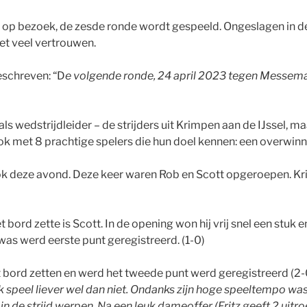
 op bezoek, de zesde ronde wordt gespeeld. Ongeslagen in d
t veel vertrouwen.
eschreven: “D
e volgende ronde, 24 april 2023 tegen Messemak
 wedstrijdleider – de strijders uit Krimpen aan de IJssel, maa
 met 8 prachtige spelers die hun doel kennen: een overwinn
 ook deze avond. Deze keer waren Rob en Scott opgeroepen. K
bord zette is Scott. In de opening won hij vrij snel een stuk
was werd eerste punt geregistreerd. (1-0)
 bord zetten en werd het tweede punt werd geregistreerd (2-
ik speel liever wel dan niet. Ondanks zijn hoge speeltempo wa
rd in de strijd werpen. Na een leuk dameoffer (Fritz geeft 2 