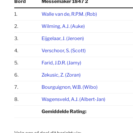
Bord
Messemaker 1847 2
1.
Walle van de, R.P.M. (Rob)
2.
Wilming, A.J. (Auke)
3.
Eijgelaar, J. (Jeroen)
4.
Verschoor, S. (Scott)
5.
Farid, J.D.R. (Jamy)
6.
Zekusic, Z. (Zoran)
7.
Bourguignon, W.B. (Wibo)
8.
Wagensveld, A.J. (Albert-Jan)
Gemiddelde Rating: