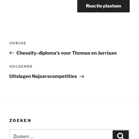
Bericht
Vorig
VORIGE
navigatie
bericht
Chessity-diploma’s voor Thomas en Jurriaan
Volgend
VOLGENDE
bericht
Uitslagen Najaarscompetities
ZOEKEN
Zoeken
Zoeke