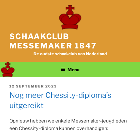
Ga
naar
de
inhoud
SCHAAKCLUB
MESSEMAKER 1847
De oudste schaakclub van Nederland
Menu
GEPLAATST
12 SEPTEMBER 2023
OP
Nog meer Chessity-diploma’s
uitgereikt
Opnieuw hebben we enkele Messemaker-jeugdleden
een Chessity-diploma kunnen overhandigen: