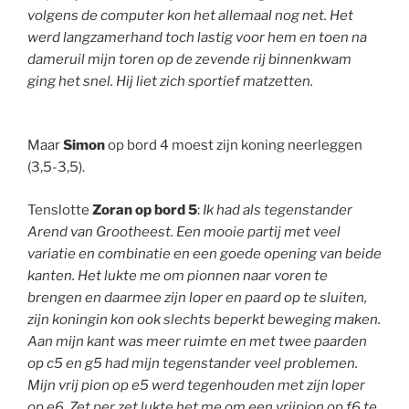
volgens de computer kon het allemaal nog net. Het
werd langzamerhand toch lastig voor hem en toen na
dameruil mijn toren op de zevende rij binnenkwam
ging het snel. Hij liet zich sportief matzetten.
Maar
Simon
op bord 4 moest zijn koning neerleggen
(3,5-3,5).
Tenslotte
Zoran op bord 5
:
Ik had als tegenstander
Arend van Grootheest. Een mooie partij met veel
variatie en combinatie en een goede opening van beide
kanten. Het lukte me om pionnen naar voren te
brengen en daarmee zijn loper en paard op te sluiten,
zijn koningin kon ook slechts beperkt beweging maken.
Aan mijn kant was meer ruimte en met twee paarden
op c5 en g5 had mijn tegenstander veel problemen.
Mijn vrij pion op e5 werd tegenhouden met zijn loper
op e6. Zet per zet lukte het me om een vrijpion op f6 te