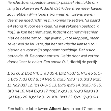
fianchetto en speelde tamelijk passief. Het lukte om
lang te rokeren en ik dacht dat ik daarmee meer kansen
zou hebben. Mijn lopers, koningin en torens waren
daarmee goed richting zijn koning te zetten. Na paard
e4 stond ik voor een keus. Na wat rekenen besloot ik
fxg3. Ik kon het niet laten. Ik dacht dat het misschien
niet de beste zet zou zijn (wat blijkt te kloppen), maar
zeker wel de leukste, dat het praktische kansen zou
bieden en voor mijn opponent hoofdpijn. Dat risico
betaalde uit. De opponent struikelde door wat zetten
door elkaar te halen. Een snelle 0-1
, Hierbij de partij:
1. b3 c6 2. Bb2 Nf6 3. g3 d5 4. Bg2 Nbd7 5. Nf3 e6 6. O-
O Bd6 7. d3 Qc7 8. c4 Ne5 9. cxd5 Nxf3+ 10. Bxf3 exd5
11. Nd2 Bd7 12. Rc1 O-O-O 13. Bxf6 gxf6 14. Bxd5 h5 15.
Bf3 h4 16. Ne4 Bxg3 17. fxg3 hxg3 18. Nxg3 Rdg8 19.
Qe1 Rg6 20. Kg2 Bh3+ 21. Kh1 Bxf1 22. Qxf1 Qxg3 0-1
Een half uur later kwam
Albert-Jan
op bord 7 met een