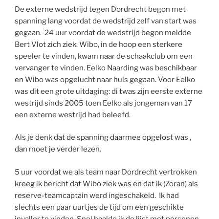
De externe wedstrijd tegen Dordrecht begon met
spanning lang voordat de wedstrijd zelf van start was
gegaan. 24 uur voordat de wedstrijd begon meldde
Bert Vlot zich ziek. Wibo, in de hoop een sterkere
speeler te vinden, kwam naar de schaakclub om een
vervanger te vinden. Eelko Naarding was beschikbaar
en Wibo was opgelucht naar huis gegaan. Voor Eelko
was dit een grote uitdaging: di twas zijn eerste externe
westrijd sinds 2005 toen Eelko als jongeman van 17
een externe westrijd had beleefd.
Als je denk dat de spanning daarmee opgelost was ,
dan moet je verder lezen.
5 uur voordat we als team naar Dordrecht vertrokken
kreeg ik bericht dat Wibo ziek was en dat ik (Zoran) als
reserve-teamcaptain werd ingeschakeld. Ik had
slechts een paar uurtjes de tijd om een geschikte
invaller te vinden. Snel haalde ik de lijst met personen