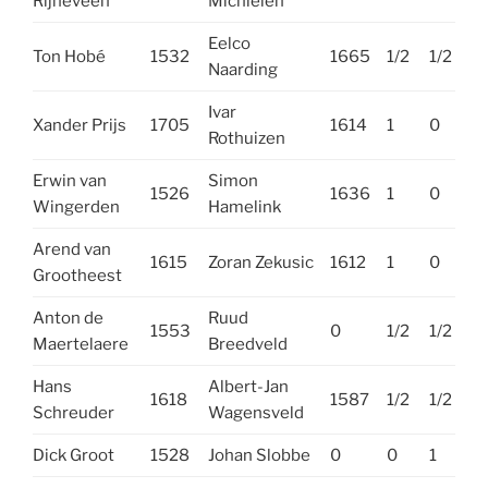
Rijneveen
Michielen
Eelco
Ton Hobé
1532
1665
1/2
1/2
Naarding
Ivar
Xander Prijs
1705
1614
1
0
Rothuizen
Erwin van
Simon
1526
1636
1
0
Wingerden
Hamelink
Arend van
1615
Zoran Zekusic
1612
1
0
Grootheest
Anton de
Ruud
1553
0
1/2
1/2
Maertelaere
Breedveld
Hans
Albert-Jan
1618
1587
1/2
1/2
Schreuder
Wagensveld
Dick Groot
1528
Johan Slobbe
0
0
1