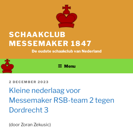
Ga
naar
de
inhoud
SCHAAKCLUB
MESSEMAKER 1847
De oudste schaakclub van Nederland
Menu
GEPLAATST
2 DECEMBER 2023
OP
Kleine nederlaag voor
Messemaker RSB-team 2 tegen
Dordrecht 3
(door Zoran Zekusic)