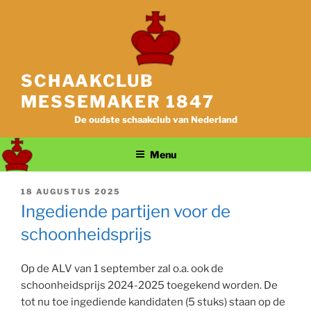
Ga
naar
de
inhoud
SCHAAKCLUB
MESSEMAKER 1847
De oudste schaakclub van Nederland
Menu
GEPLAATST
18 AUGUSTUS 2025
OP
Ingediende partijen voor de
schoonheidsprijs
Op de ALV van 1 september zal o.a. ook de
schoonheidsprijs 2024-2025 toegekend worden. De
tot nu toe ingediende kandidaten (5 stuks) staan op de