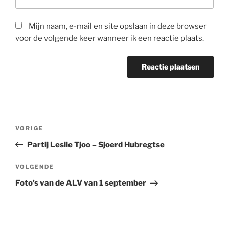
Mijn naam, e-mail en site opslaan in deze browser
voor de volgende keer wanneer ik een reactie plaats.
Bericht
Vorig
VORIGE
navigatie
bericht
Partij Leslie Tjoo – Sjoerd Hubregtse
Volgend
VOLGENDE
bericht
Foto’s van de ALV van 1 september