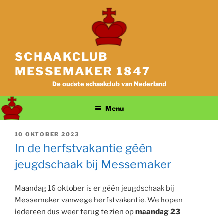
Ga
naar
de
inhoud
SCHAAKCLUB
MESSEMAKER 1847
De oudste schaakclub van Nederland
Menu
GEPLAATST
10 OKTOBER 2023
OP
In de herfstvakantie géén
jeugdschaak bij Messemaker
Maandag 16 oktober is er géén jeugdschaak bij
Messemaker vanwege herfstvakantie. We hopen
iedereen dus weer terug te zien op
maandag 23