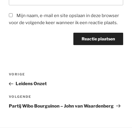
Mijn naam, e-mail en site opslaan in deze browser
voor de volgende keer wanneer ik een reactie plaats.
Bericht
Vorig
VORIGE
navigatie
bericht
Leidens Onzet
Volgend
VOLGENDE
bericht
Partij Wibo Bourguinon – John van Waardenberg