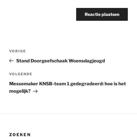
Bericht
Vorig
VORIGE
navigatie
bericht
Stand Doorgeefschaak Woensdagjeugd
Volgend
VOLGENDE
bericht
Messemaker KNSB-team 1 gedegradeerd: hoe is het
mogelijk?
ZOEKEN