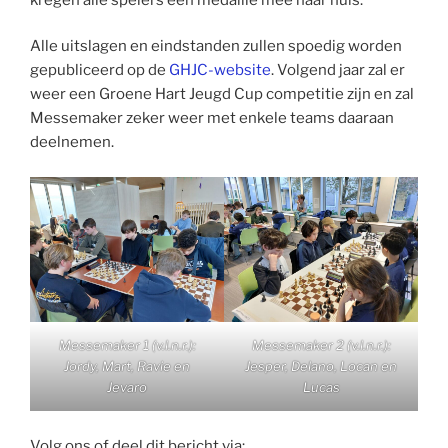
Alle uitslagen en eindstanden zullen spoedig worden
gepubliceerd op de
GHJC-website
. Volgend jaar zal er
weer een Groene Hart Jeugd Cup competitie zijn en zal
Messemaker zeker weer met enkele teams daaraan
deelnemen.
Messemaker 1 (v.l.n.r.):
Messemaker 2 (v.l.n.r.):
Jordy, Mart, Ravie en
Jesper, Delano, Locan en
Jevaro
Lucas
Volg ons of deel dit bericht via: