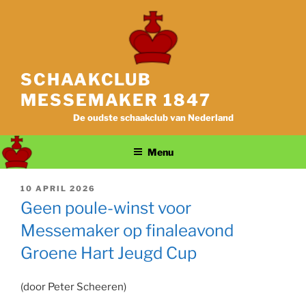
Ga
naar
de
inhoud
SCHAAKCLUB
MESSEMAKER 1847
De oudste schaakclub van Nederland
Menu
GEPLAATST
10 APRIL 2026
OP
Geen poule-winst voor
Messemaker op finaleavond
Groene Hart Jeugd Cup
(door Peter Scheeren)