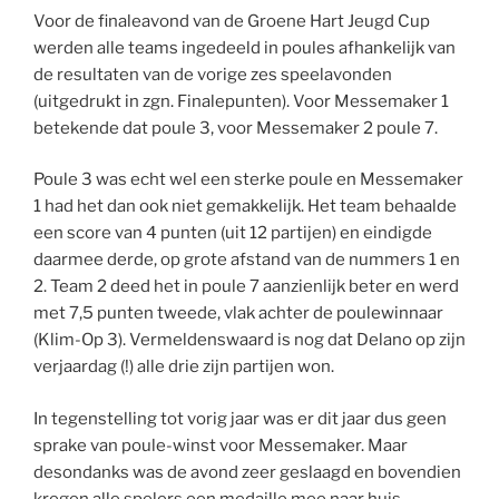
Voor de finaleavond van de Groene Hart Jeugd Cup
werden alle teams ingedeeld in poules afhankelijk van
de resultaten van de vorige zes speelavonden
(uitgedrukt in zgn. Finalepunten). Voor Messemaker 1
betekende dat poule 3, voor Messemaker 2 poule 7.
Poule 3 was echt wel een sterke poule en Messemaker
1 had het dan ook niet gemakkelijk. Het team behaalde
een score van 4 punten (uit 12 partijen) en eindigde
daarmee derde, op grote afstand van de nummers 1 en
2. Team 2 deed het in poule 7 aanzienlijk beter en werd
met 7,5 punten tweede, vlak achter de poulewinnaar
(Klim-Op 3). Vermeldenswaard is nog dat Delano op zijn
verjaardag (!) alle drie zijn partijen won.
In tegenstelling tot vorig jaar was er dit jaar dus geen
sprake van poule-winst voor Messemaker. Maar
desondanks was de avond zeer geslaagd en bovendien
kregen alle spelers een medaille mee naar huis.