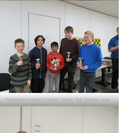
Prijswinnaars Groep 2: Merijn, Delano, Teja, Etienne, Jurre