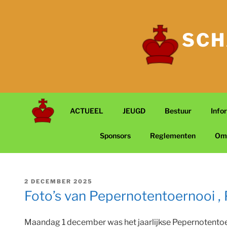
Ga
naar
de
SCH
inhoud
ACTUEEL
JEUGD
Bestuur
Info
Sponsors
Reglementen
Om
GEPLAATST
2 DECEMBER 2025
OP
Foto’s van Pepernotentoernooi , P
Maandag 1 december was het jaarlijkse Pepernotentoern