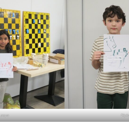
 Lasya
Dipl