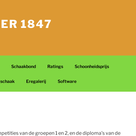
ER 1847
Schaakbond
Ratings
Schoonheidsprijs
tschaak
Eregalerij
Software
etities van de groepen 1 en 2, en de diploma’s van de