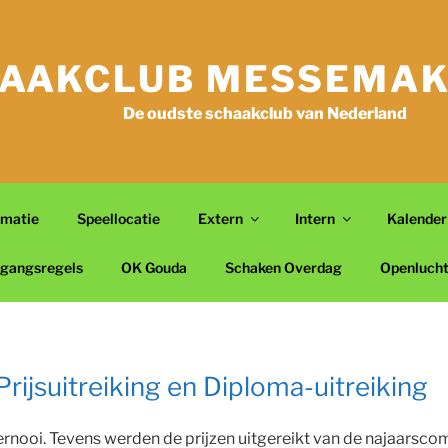
AAKCLUB MESSEMAK
De oudste schaakclub van Nederland
rmatie
Speellocatie
Extern
Intern
Kalender
gangsregels
OK Gouda
Schaken Overdag
Openluch
rijsuitreiking en Diploma-uitreiking
ooi. Tevens werden de prijzen uitgereikt van de najaarscomp