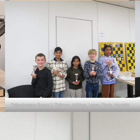
Prijswinnaars Groep 1; Thijmen, Adithya, Lasya, Floris, Moukthi