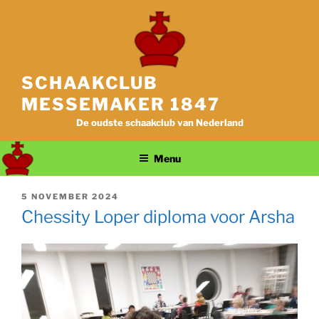
Ga
naar
de
inhoud
SCHAAKCLUB
MESSEMAKER 1847
De oudste schaakclub van Nederland
Menu
GEPLAATST
5 NOVEMBER 2024
OP
Chessity Loper diploma voor Arsha