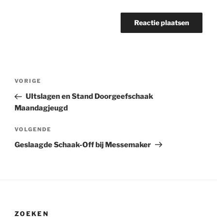
Bericht
Vorig
VORIGE
navigatie
bericht
UItslagen en Stand Doorgeefschaak
Maandagjeugd
Volgend
VOLGENDE
bericht
Geslaagde Schaak-Off bij Messemaker
ZOEKEN