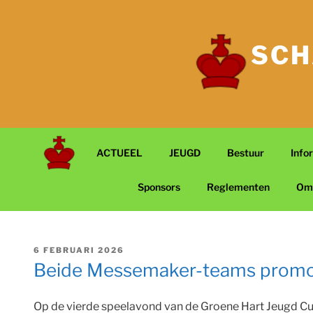
Ga
naar
de
SCH
inhoud
ACTUEEL
JEUGD
Bestuur
Info
Sponsors
Reglementen
Om
GEPLAATST
6 FEBRUARI 2026
OP
Beide Messemaker-teams promov
Op de vierde speelavond van de Groene Hart Jeugd Cu