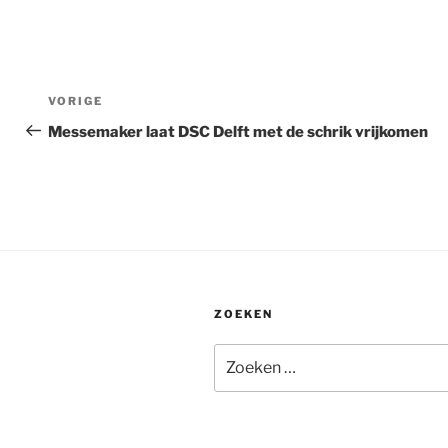
Bericht
Vorig
VORIGE
navigatie
bericht
Messemaker laat DSC Delft met de schrik vrijkomen
ZOEKEN
Zoeken
naar: