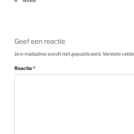
CATEGORIEËN
JEUGD
Geef een reactie
Je e-mailadres wordt niet gepubliceerd.
Vereiste veld
Reactie
*