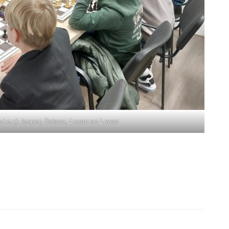
.l.n.r.): Jesper, Delano, Locan en Lucas