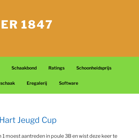
ER 1847
Schaakbond
Ratings
Schoonheidsprijs
tschaak
Eregalerij
Software
Hart Jeugd Cup
 moest aantreden in poule 3B en wist deze keer te