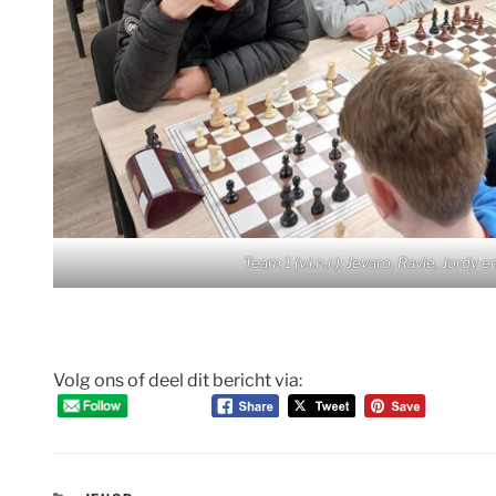
Team 1 (v.l.n.r.): Jevaro, Ravie, Jordy
Volg ons of deel dit bericht via: