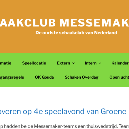
AAKCLUB MESSEMAK
De oudste schaakclub van Nederland
rmatie
Speellocatie
Extern
Intern
Kalender
gangsregels
OK Gouda
Schaken Overdag
Openluch
eren op 4e speelavond van Groene 
p hadden beide Messemaker-teams een thuiswedstrijd. Team 1