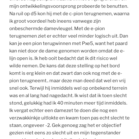
mijn ontwikkelingsvoorsprong probeerde te benutten.
Na ruil op d5 kon hij met de c-pion terugnemen, waarna
ik groot voordeel heb ineens vanwege zijn
onbeschermde damevleugel. Met de e-pion
terugnemen ziet er echter veel minder logisch uit. Dan
kan je een pion terugwinnen met Pxe5, want het paard
kan niet door de dame genomen worden omdat de e-
lijn open is. Ik heb ooit bedacht dat ik dit risico wel
wilde nemen. De kans dat deze stelling op het bord
komt is erg klein en dat zwart dan ook nog met de e-
pion terugneemt.. maar deze man deed dat wel en vrij
snel ook. Terwijl hij inmiddels wel op onbekend terrein
was en al lang had nagedacht. Ik wist dat ik toen slecht
stond, gelukkig had ik 40 minuten meer tijd inmiddels.
Ik vergat echter een damezet te doen die nog een
verzwakkinkje uitlokte en kwam toen pas echt slecht te
staan, ongeveer -2. Gek genoeg zag het er objectief
gezien niet eens zo slecht uit en mijn tegenstander