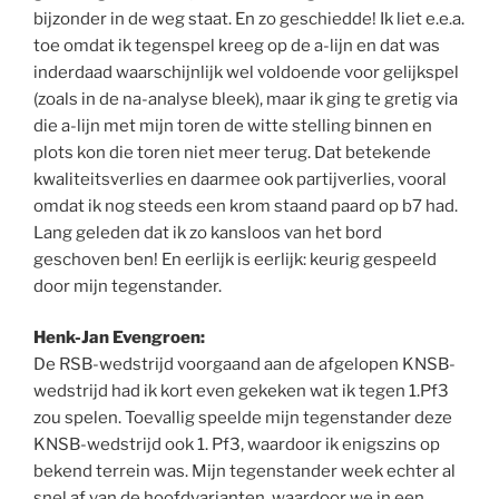
bijzonder in de weg staat. En zo geschiedde! Ik liet e.e.a.
toe omdat ik tegenspel kreeg op de a-lijn en dat was
inderdaad waarschijnlijk wel voldoende voor gelijkspel
(zoals in de na-analyse bleek), maar ik ging te gretig via
die a-lijn met mijn toren de witte stelling binnen en
plots kon die toren niet meer terug. Dat betekende
kwaliteitsverlies en daarmee ook partijverlies, vooral
omdat ik nog steeds een krom staand paard op b7 had.
Lang geleden dat ik zo kansloos van het bord
geschoven ben! En eerlijk is eerlijk: keurig gespeeld
door mijn tegenstander.
Henk-Jan Evengroen:
De RSB-wedstrijd voorgaand aan de afgelopen KNSB-
wedstrijd had ik kort even gekeken wat ik tegen 1.Pf3
zou spelen. Toevallig speelde mijn tegenstander deze
KNSB-wedstrijd ook 1. Pf3, waardoor ik enigszins op
bekend terrein was. Mijn tegenstander week echter al
snel af van de hoofdvarianten, waardoor we in een