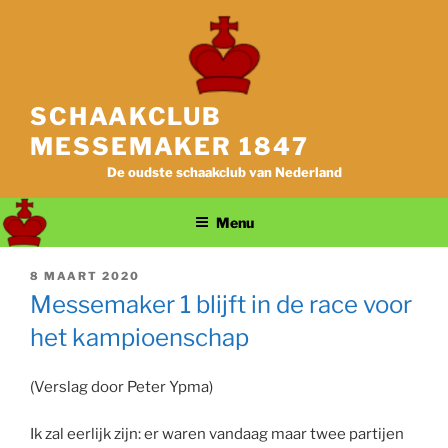
Ga
naar
de
inhoud
SCHAAKCLUB
MESSEMAKER 1847
De oudste schaakclub van Nederland
Menu
GEPLAATST
8 MAART 2020
OP
Messemaker 1 blijft in de race voor
het kampioenschap
(Verslag door Peter Ypma)
Ik zal eerlijk zijn: er waren vandaag maar twee partijen