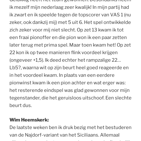
ik mezelf mijn nederlaag zeer kwalijk! In mijn partij had
ik zwart en ik speelde tegen de topscorer van VAS 1 (nu
zeker, ook dankzij mij) met 5 uit 6. Het spel ontwikkelde
zich zeker voor mij niet slecht. Op zet 13 kwam ik tot
een fraai pionoffer en die pion won ik een paar zetten
later terug met prima spel. Maar toen kwam het! Op zet
22 kon ik op twee manieren flink voordeel krijgen
(ongeveer +1,5). Ik deed echter het rampzalige 22…
Lb5?, waarna wit op zijn beurt heel goed reageerde en
in het voordeel kwam. In plaats van een eerdere
pionwinst kwam ik een pion achter en wat erger was:
het resterende eindspel was glad gewonnen voor mijn
tegenstander, die het geruisloos uitschoof. Een slechte
beurt dus.
Wim Heemskerk:
De laatste weken ben ik druk bezig met het bestuderen
van de Najdorf-variant van het Siciliaans. Allemaal