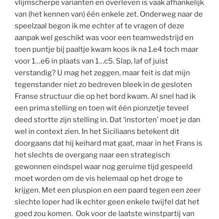
vlijmscherpe varianten en overleven is vaak afhankelijk
van (het kennen van) één enkele zet. Onderweg naar de
speelzaal begon ik me echter af te vragen of deze
aanpak wel geschikt was voor een teamwedstrijd en
toen puntje bij paaltje kwam koos ik na 1.e4 toch maar
voor 1…e6 in plaats van 1…c5. Slap, laf of juist
verstandig? U mag het zeggen, maar feit is dat mijn
tegenstander niet zo bedreven bleek in de gesloten
Franse structuur die op het bord kwam. Al snel had ik
een prima stelling en toen wit één pionzetje teveel
deed stortte zijn stelling in. Dat ‘instorten’ moet je dan
wel in context zien. In het Siciliaans betekent dit
doorgaans dat hij keihard mat gaat, maar in het Frans is
het slechts de overgang naar een strategisch
gewonnen eindspel waar nog geruime tijd gespeeld
moet worden om de vis helemaal op het droge te
krijgen. Met een pluspion en een paard tegen een zeer
slechte loper had ik echter geen enkele twijfel dat het
goed zou komen. Ook voor de laatste winstpartij van