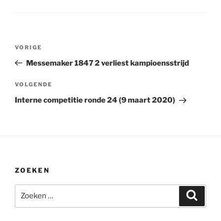
Bericht
Vorig
VORIGE
navigatie
bericht
Messemaker 1847 2 verliest kampioensstrijd
Volgend
VOLGENDE
bericht
Interne competitie ronde 24 (9 maart 2020)
ZOEKEN
Zoeken
Zoeke
naar: