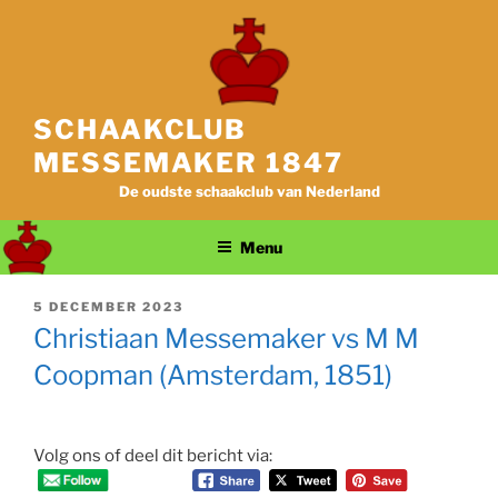
Ga
naar
de
inhoud
SCHAAKCLUB
MESSEMAKER 1847
De oudste schaakclub van Nederland
Menu
GEPLAATST
5 DECEMBER 2023
OP
Christiaan Messemaker vs M M
Coopman (Amsterdam, 1851)
Volg ons of deel dit bericht via: