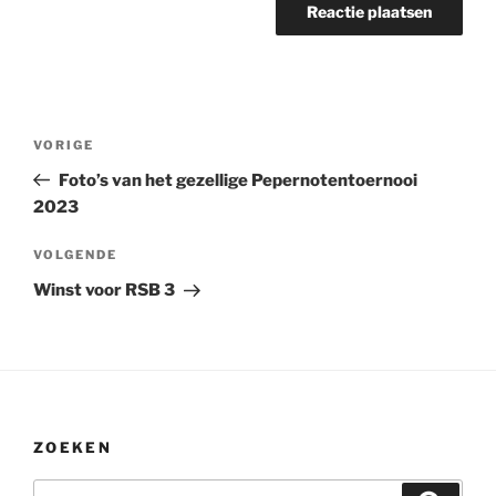
Bericht
Vorig
VORIGE
navigatie
bericht
Foto’s van het gezellige Pepernotentoernooi
2023
Volgend
VOLGENDE
bericht
Winst voor RSB 3
ZOEKEN
Zoeken