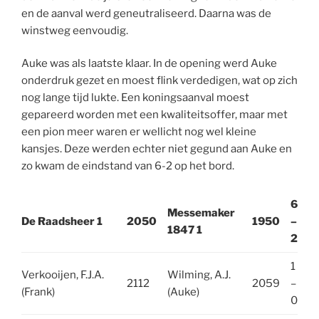
en de aanval werd geneutraliseerd. Daarna was de
winstweg eenvoudig.
Auke was als laatste klaar. In de opening werd Auke
onderdruk gezet en moest flink verdedigen, wat op zich
nog lange tijd lukte. Een koningsaanval moest
gepareerd worden met een kwaliteitsoffer, maar met
een pion meer waren er wellicht nog wel kleine
kansjes. Deze werden echter niet gegund aan Auke en
zo kwam de eindstand van 6-2 op het bord.
6
Messemaker
De Raadsheer 1
2050
1950
–
1847 1
2
1
Verkooijen, F.J.A.
Wilming, A.J.
2112
2059
–
(Frank)
(Auke)
0