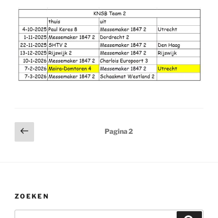
Berichten
Vorige
Pagina
2
pagina
paginering
ZOEKEN
Zoeken