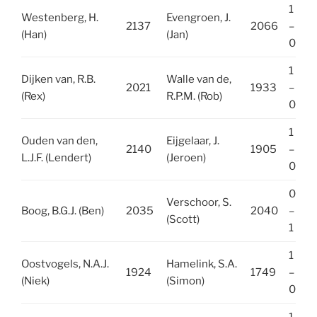
1
Westenberg, H.
Evengroen, J.
2137
2066
–
(Han)
(Jan)
0
1
Dijken van, R.B.
Walle van de,
2021
1933
–
(Rex)
R.P.M. (Rob)
0
1
Ouden van den,
Eijgelaar, J.
2140
1905
–
L.J.F. (Lendert)
(Jeroen)
0
0
Verschoor, S.
Boog, B.G.J. (Ben)
2035
2040
–
(Scott)
1
1
Oostvogels, N.A.J.
Hamelink, S.A.
1924
1749
–
(Niek)
(Simon)
0
1