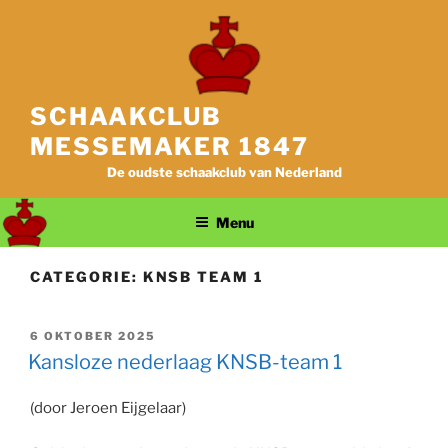
Ga
naar
de
inhoud
SCHAAKCLUB
MESSEMAKER 1847
De oudste schaakclub van Nederland
Menu
CATEGORIE:
KNSB TEAM 1
GEPLAATST
6 OKTOBER 2025
OP
Kansloze nederlaag KNSB-team 1
(door Jeroen Eijgelaar)