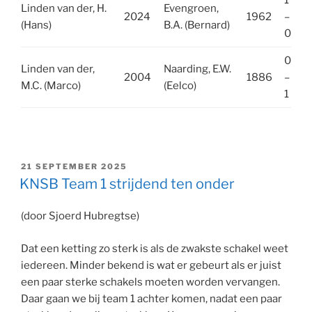
Linden van der, H.
Evengroen,
2024
1962
–
(Hans)
B.A. (Bernard)
0
0
Linden van der,
Naarding, E.W.
2004
1886
–
M.C. (Marco)
(Eelco)
1
GEPLAATST
21 SEPTEMBER 2025
OP
KNSB Team 1 strijdend ten onder
(door Sjoerd Hubregtse)
Dat een ketting zo sterk is als de zwakste schakel weet
iedereen. Minder bekend is wat er gebeurt als er juist
een paar sterke schakels moeten worden vervangen.
Daar gaan we bij team 1 achter komen, nadat een paar