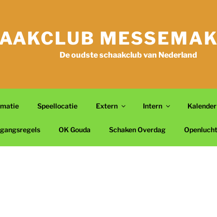
AAKCLUB MESSEMAK
De oudste schaakclub van Nederland
rmatie
Speellocatie
Extern
Intern
Kalender
gangsregels
OK Gouda
Schaken Overdag
Openluch