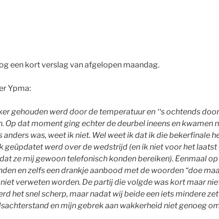
, nog een kort verslag van afgelopen maandag.
ter Ypma:
kker gehouden werd door de temperatuur en ‘‘s ochtends doo
pen. Op dat moment ging echter de deurbel ineens en kwamen 
s anders was, weet ik niet. Wel weet ik dat ik die bekerfinale 
k geüpdatet werd over de wedstrijd (en ik niet voor het laats
dat ze mij gewoon telefonisch konden bereiken).
Eenmaal op 
vinden en zelfs een drankje aanbood met de woorden “doe maar 
l niet verweten worden. De partij die volgde was kort maar n
g werd het snel scherp, maar nadat wij beide een iets mindere
 tijdsachterstand en mijn gebrek aan wakkerheid niet genoeg o