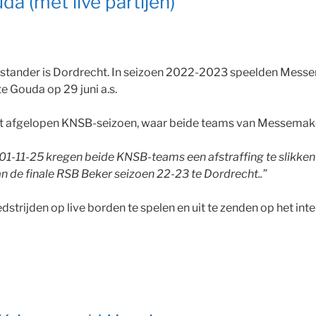
a (met live partijen)
stander is Dordrecht. In seizoen 2022-2023 speelden Messe
e Gouda op 29 juni a.s.
t afgelopen KNSB-seizoen, waar beide teams van Messemaker
1-11-25 kregen beide KNSB-teams een afstraffing te slikken 
 de finale RSB Beker seizoen 22-23 te Dordrecht..”
rijden op live borden te spelen en uit te zenden op het inter