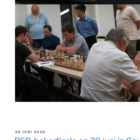
GEPLAATST
26 JUNI 2026
OP