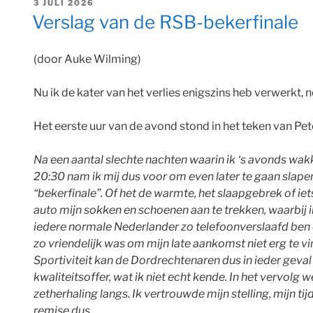
GEPLAATST
3 JULI 2026
OP
Verslag van de RSB-bekerfinale
(door Auke Wilming)
Nu ik de kater van het verlies enigszins heb verwerkt
Het eerste uur van de avond stond in het teken van Pe
Na een aantal slechte nachten waarin ik ‘s avonds wa
20:30 nam ik mij dus voor om even later te gaan sla
“bekerfinale”. Of het de warmte, het slaapgebrek of iet
auto mijn sokken en schoenen aan te trekken, waarbij i
iedere normale Nederlander zo telefoonverslaafd ben 
zo vriendelijk was om mijn late aankomst niet erg te 
Sportiviteit kan de Dordrechtenaren dus in ieder geva
kwaliteitsoffer, wat ik niet echt kende. In het vervol
zetherhaling langs. Ik vertrouwde mijn stelling, mijn
remise dus.