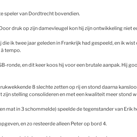
ste speler van Dordtrecht bovendien.
oor druk op zijn damevleugel kon hij zijn ontwikkeling niet e
 die ik twee jaar geleden in Frankrijk had gespeeld, en ik wist
r à tempo.
SB-ronde, en dit keer koos hij voor een brutale aanpak. Hij g
ukwekkende 8 slechte zetten op rij en stond daarna kansloos 
t zijn stelling consolideren en met een kwaliteit meer stond w
5 en mat in 3 schommelde) speelde de tegenstander van Erik 
opgeven, en zo resteerde alleen Peter op bord 4.