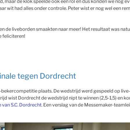
nd, maar de klok speelde ook een rol en dus konden we nog ev
ar wit had alles onder controle. Peter wist er nog wel een rem
 en de liveborden smaakten naar meer! Het resultaat was natu
feliciteren!
inale tegen Dordrecht
-bekercompetitie plaats. De wedstrijd werd gespeeld op live
ijd wist Dordrecht de wedstrijd nipt te winnen (2,5-1,5) en 
 van S.C. Dordrecht
. Een verslag van de Messemaker-teamleid