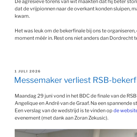
De agresieve torens van wit maakten dat hij beter sto
dat de vrijpionnen naar de overkant konden sluipen, ma
kwam.
Het was leuk om de bekerfinale bij ons te organiseren,
moment méér in. Rest ons niet anders dan Dordrecht te 
GEPLAATST
1 JULI 2026
OP
Messemaker verliest RSB-bekerf
Maandag 29 juni vond in het BDC de finale van de RSB
Angelique en André van de Graaf. Na een spannende str
Een verslag van de wedstrijd is te vinden op
de website
evenement (met dank aan Zoran Zekusic).