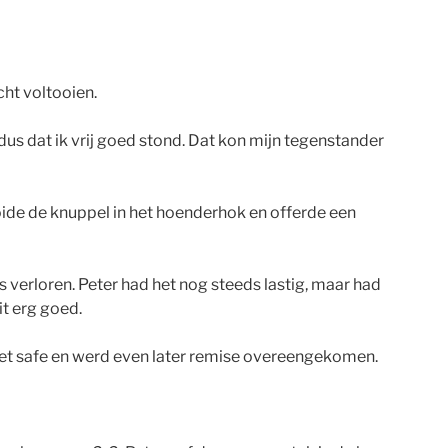
cht voltooien.
 dus dat ik vrij goed stond. Dat kon mijn tegenstander
ooide de knuppel in het hoenderhok en offerde een
verloren. Peter had het nog steeds lastig, maar had
it erg goed.
het safe en werd even later remise overeengekomen.