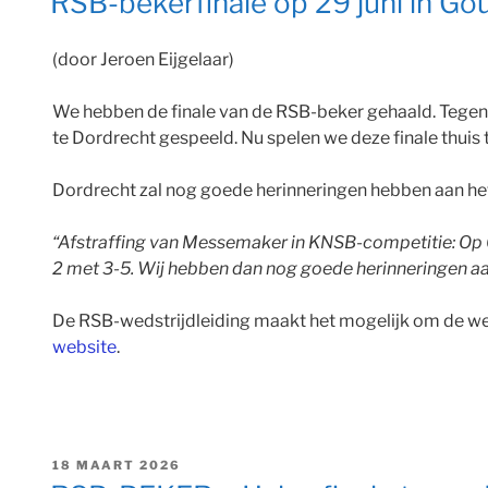
RSB-bekerfinale op 29 juni in Goud
(door Jeroen Eijgelaar)
We hebben de finale van de RSB-beker gehaald. Tegen
te Dordrecht gespeeld. Nu spelen we deze finale thuis t
Dordrecht zal nog goede herinneringen hebben aan he
“Afstraffing van Messemaker in KNSB-competitie: Op 0
2 met 3-5.
Wij hebben dan nog goede herinneringen aan
De RSB-wedstrijdleiding maakt het mogelijk om de wedst
website
.
GEPLAATST
18 MAART 2026
OP