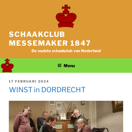
Ga
naar
de
inhoud
SCHAAKCLUB
MESSEMAKER 1847
De oudste schaakclub van Nederland
Menu
GEPLAATST
17 FEBRUARI 2024
OP
WINST in DORDRECHT