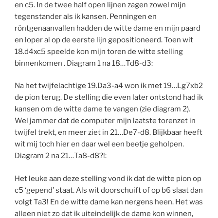
en c5. In de twee half open lijnen zagen zowel mijn
tegenstander als ik kansen. Penningen en
röntgenaanvallen hadden de witte dame en mijn paard
en loper al op de eerste lijn gepositioneerd. Toen wit
18.d4xc5 speelde kon mijn toren de witte stelling
binnenkomen . Diagram 1 na 18…Td8-d3:
Na het twijfelachtige 19.Da3-a4 won ik met 19…Lg7xb2
de pion terug. De stelling die even later ontstond had ik
kansen om de witte dame te vangen (zie diagram 2).
Wel jammer dat de computer mijn laatste torenzet in
twijfel trekt, en meer ziet in 21…De7-d8. Blijkbaar heeft
wit mij toch hier en daar wel een beetje geholpen.
Diagram 2 na 21…Ta8-d8?!:
Het leuke aan deze stelling vond ik dat de witte pion op
c5 ‘gepend’ staat. Als wit doorschuift of op b6 slaat dan
volgt Ta3! En de witte dame kan nergens heen. Het was
alleen niet zo dat ik uiteindelijk de dame kon winnen,