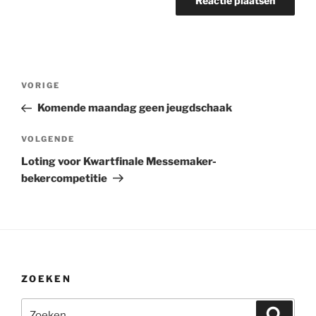
Bericht
Vorig
VORIGE
navigatie
bericht
Komende maandag geen jeugdschaak
Volgend
VOLGENDE
bericht
Loting voor Kwartfinale Messemaker-
bekercompetitie
ZOEKEN
Zoeken
Zoeke