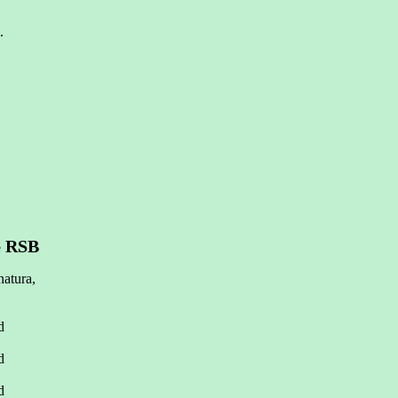
.
e RSB
natura,
d
d
d