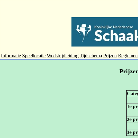
Informatie
Speellocatie
Wedstrijdleiding
Tijdschema
Prijzen
Reglemen
Prijze
Cate
1e pr
2e pr
3e pr