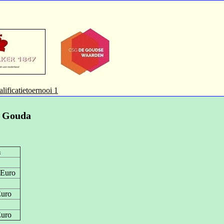
lificatietoernooi 1
n Gouda
m
 Euro
uro
uro