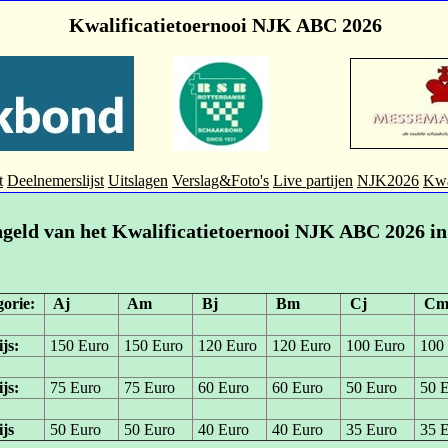
Kwalificatietoernooi NJK ABC 2026
t
Deelnemerslijst
Uitslagen
Verslag&Foto's
Live partijen
NJK2026
Kwa
ngeld van het Kwalificatietoernooi NJK ABC 2026 i
gorie:
Aj
Am
Bj
Bm
Cj
C
ijs:
150 Euro
150 Euro
120 Euro
120 Euro
100 Euro
100
ijs:
75 Euro
75 Euro
60 Euro
60 Euro
50 Euro
50 E
ijs
50 Euro
50 Euro
40 Euro
40 Euro
35 Euro
35 E