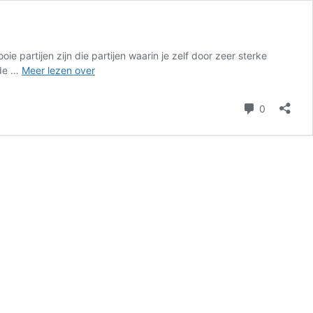
ie partijen zijn die partijen waarin je zelf door zeer sterke
Partij
 de …
Meer lezen over
Wibo
Bourguinon
reacties
0
–
John
van
Waardenberg