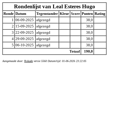
Rondenlijst van Leal Esteres Hugo
Ronde
Datum
Tegenstander
Kleur
Score
Punten
Rating
1
06-09-2025
afgezegd
38,0
2
15-09-2025
afgezegd
38,0
3
22-09-2025
afgezegd
38,0
4
29-09-2025
afgezegd
38,0
5
06-10-2025
afgezegd
38,0
Totaal
190,0
Aangemaakt door:
Rokade
versie 5560 Datum/tijd: 01-06-2026 23:22:05