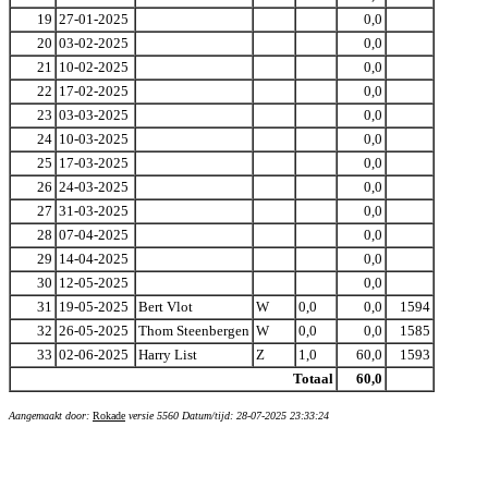
19
27-01-2025
0,0
20
03-02-2025
0,0
21
10-02-2025
0,0
22
17-02-2025
0,0
23
03-03-2025
0,0
24
10-03-2025
0,0
25
17-03-2025
0,0
26
24-03-2025
0,0
27
31-03-2025
0,0
28
07-04-2025
0,0
29
14-04-2025
0,0
30
12-05-2025
0,0
31
19-05-2025
Bert Vlot
W
0,0
0,0
1594
32
26-05-2025
Thom Steenbergen
W
0,0
0,0
1585
33
02-06-2025
Harry List
Z
1,0
60,0
1593
Totaal
60,0
Aangemaakt door:
Rokade
versie 5560 Datum/tijd: 28-07-2025 23:33:24