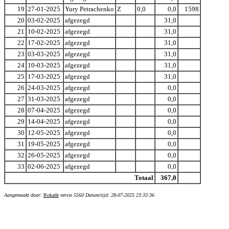
19
27-01-2025
Yury Petrachenko
Z
0,0
0,0
1598
20
03-02-2025
afgezegd
31,0
21
10-02-2025
afgezegd
31,0
22
17-02-2025
afgezegd
31,0
23
03-03-2025
afgezegd
31,0
24
10-03-2025
afgezegd
31,0
25
17-03-2025
afgezegd
31,0
26
24-03-2025
afgezegd
0,0
27
31-03-2025
afgezegd
0,0
28
07-04-2025
afgezegd
0,0
29
14-04-2025
afgezegd
0,0
30
12-05-2025
afgezegd
0,0
31
19-05-2025
afgezegd
0,0
32
26-05-2025
afgezegd
0,0
33
02-06-2025
afgezegd
0,0
Totaal
367,0
Aangemaakt door:
Rokade
versie 5560 Datum/tijd: 28-07-2025 23:33:36