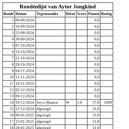
Rondenlijst van Aytor Jongkind
Ronde
Datum
Tegenstander
Kleur
Score
Punten
Rating
1
09-09-2024
0,0
2
16-09-2024
0,0
3
23-09-2024
0,0
4
30-09-2024
0,0
5
07-10-2024
0,0
6
14-10-2024
0,0
7
21-10-2024
0,0
8
28-10-2024
0,0
9
04-11-2024
0,0
10
11-11-2024
0,0
11
18-11-2024
0,0
12
02-12-2024
0,0
13
09-12-2024
0,0
14
16-12-2024
Joyce Blaauw
W
1,0
57,0
1609
15
23-12-2024
afgezegd
31,0
16
06-01-2025
afgezegd
31,0
17
13-01-2025
afgezegd
31,0
18
20-01-2025
afgezegd
31,0