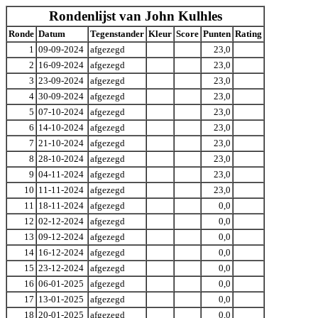
Rondenlijst van John Kulhles
Ronde
Datum
Tegenstander
Kleur
Score
Punten
Rating
1
09-09-2024
afgezegd
23,0
2
16-09-2024
afgezegd
23,0
3
23-09-2024
afgezegd
23,0
4
30-09-2024
afgezegd
23,0
5
07-10-2024
afgezegd
23,0
6
14-10-2024
afgezegd
23,0
7
21-10-2024
afgezegd
23,0
8
28-10-2024
afgezegd
23,0
9
04-11-2024
afgezegd
23,0
10
11-11-2024
afgezegd
23,0
11
18-11-2024
afgezegd
0,0
12
02-12-2024
afgezegd
0,0
13
09-12-2024
afgezegd
0,0
14
16-12-2024
afgezegd
0,0
15
23-12-2024
afgezegd
0,0
16
06-01-2025
afgezegd
0,0
17
13-01-2025
afgezegd
0,0
18
20-01-2025
afgezegd
0,0