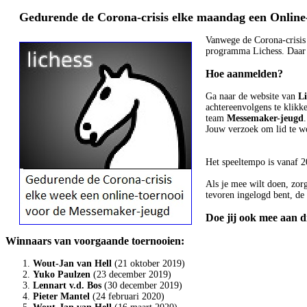
Gedurende de Corona-crisis elke maandag een Online-
Vanwege de Corona-crisis 
programma Lichess. Daar 
Hoe aanmelden?
Ga naar de website van
Li
achtereenvolgens te klik
team
Messemaker-jeugd
.
Jouw verzoek om lid te wo
Het speeltempo is vanaf 2
Als je mee wilt doen, zor
tevoren ingelogd bent, de
Doe jij ook mee aan di
Winnaars van voorgaande toernooien:
Wout-Jan van Hell
(21 oktober 2019)
Yuko Paulzen
(23 december 2019)
Lennart v.d. Bos
(30 december 2019)
Pieter Mantel
(24 februari 2020)