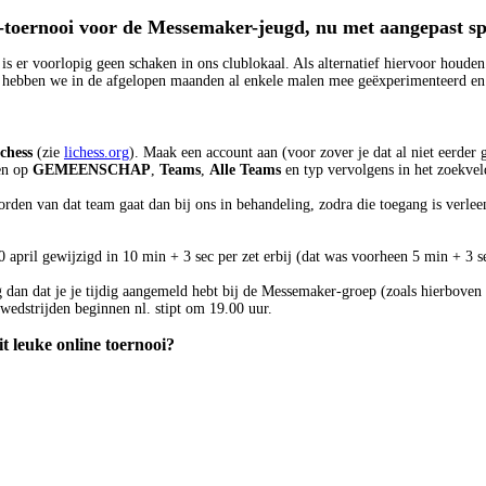
toernooi voor de Messemaker-jeugd, nu met aangepast s
is er voorlopig geen schaken in ons clublokaal. Als alternatief hiervoor houde
hebben we in de afgelopen maanden al enkele malen mee geëxperimenteerd en d
chess
(zie
lichess.org
). Maak een account aan (voor zover je dat al niet eerder
ken op
GEMEENSCHAP
,
Teams
,
Alle Teams
en typ vervolgens in het zoekve
rden van dat team gaat dan bij ons in behandeling, zodra die toegang is verle
0 april gewijzigd in 10 min + 3 sec per zet erbij (dat was voorheen 5 min + 3 
g dan dat je je tijdig aangemeld hebt bij de Messemaker-groep (zoals hierboven
 wedstrijden beginnen nl. stipt om 19.00 uur.
t leuke online toernooi?