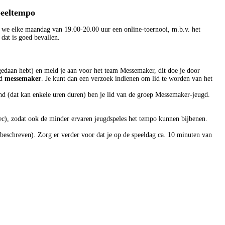
peeltempo
n we elke maandag van 19.00-20.00 uur een online-toernooi, m.b.v. het
at is goed bevallen.
 gedaan hebt) en meld je aan voor het team Messemaker, dit doe je door
ld
messemaker
. Je kunt dan een verzoek indienen om lid te worden van het
end (dat kan enkele uren duren) ben je lid van de groep Messemaker-jeugd.
sec), zodat ook de minder ervaren jeugdspeles het tempo kunnen bijbenen.
 beschreven). Zorg er verder voor dat je op de speeldag ca. 10 minuten van